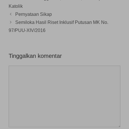
)
a
Katolik
y
a
n
Pernyataan Sikap
g
b
Semiloka Hasil Riset Inklusif Putusan MK No.
a
r
97/PUU-XIV/2016
u
)
Tinggalkan komentar
Komentar