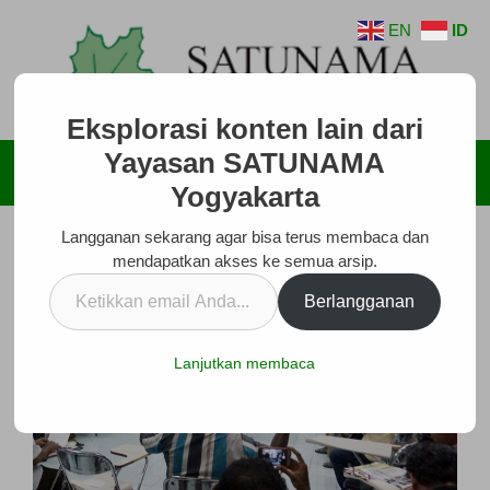
Langsung
EN
ID
ke
isi
Eksplorasi konten lain dari
Yayasan SATUNAMA
Menu
Yogyakarta
Langganan sekarang agar bisa terus membaca dan
mendapatkan akses ke semua arsip.
Ketikkan
Berlangganan
email
Anda...
Lanjutkan membaca