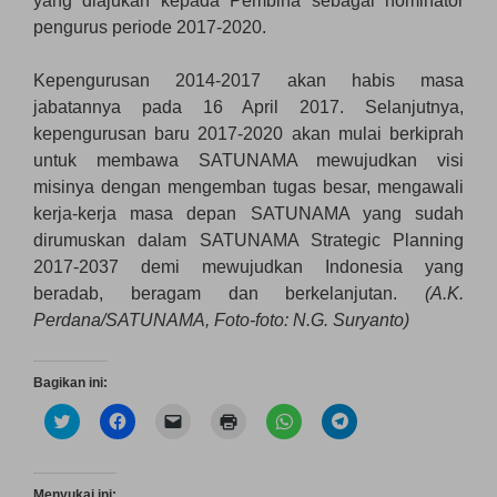
yang diajukan kepada Pembina sebagai nominator
pengurus periode 2017-2020.
Kepengurusan 2014-2017 akan habis masa
jabatannya pada 16 April 2017. Selanjutnya,
kepengurusan baru 2017-2020 akan mulai berkiprah
untuk membawa SATUNAMA mewujudkan visi
misinya dengan mengemban tugas besar, mengawali
kerja-kerja masa depan SATUNAMA yang sudah
dirumuskan dalam SATUNAMA Strategic Planning
2017-2037 demi mewujudkan Indonesia yang
beradab, beragam dan berkelanjutan.
(A.K.
Perdana/SATUNAMA, Foto-foto: N.G. Suryanto)
Bagikan ini:
K
K
K
K
K
K
l
l
l
l
l
l
i
i
i
i
i
i
k
k
k
k
k
k
u
u
u
u
u
u
n
n
n
n
n
n
Menyukai ini: