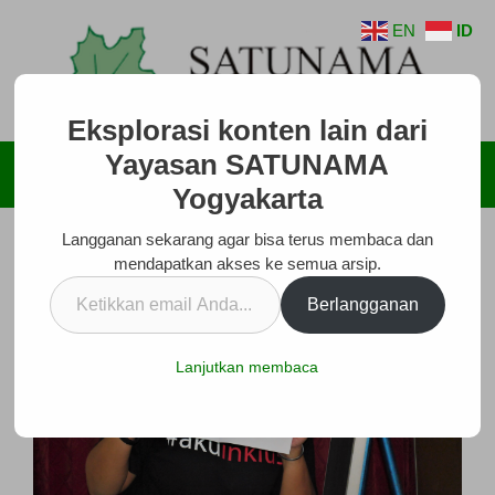
Langsung
EN
ID
ke
isi
Eksplorasi konten lain dari
Yayasan SATUNAMA
Menu
Yogyakarta
Langganan sekarang agar bisa terus membaca dan
mendapatkan akses ke semua arsip.
Ketikkan
Berlangganan
email
Anda...
Lanjutkan membaca