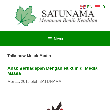
Langsung
EN
ID
ke
isi
Menu
Talkshow Melek Media
Anak Berhadapan Dengan Hukum di Media
Massa
Mei 11, 2016
oleh
SATUNAMA