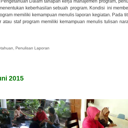
n Pengetahuan Dalam tahapan kerja manajemen program, penu
 menentukan keberhasilan sebuah program. Kondisi ini membe
ram memiliki kemampuan menulis laporan kegiatan. Pada titik
er atau staf program memiliki kemampuan menulis tulisan nar
etahuan
,
Penulisan Laporan
ni 2015