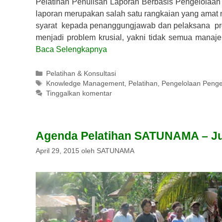
Pelatihan Penulisan Laporan Berbasis Pengelolaa
laporan merupakan salah satu rangkaian yang amat
syarat kepada penanggungjawab dan pelaksana prog
menjadi problem krusial, yakni tidak semua manaj
Baca Selengkapnya
Kategori
Pelatihan & Konsultasi
Tag
Knowledge Management
,
Pelatihan
,
Pengelolaan Peng
Tinggalkan komentar
Agenda Pelatihan SATUNAMA – Ju
April 29, 2015
oleh
SATUNAMA