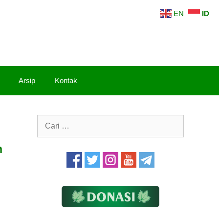
EN
ID
Arsip
Kontak
Cari
untuk:
n