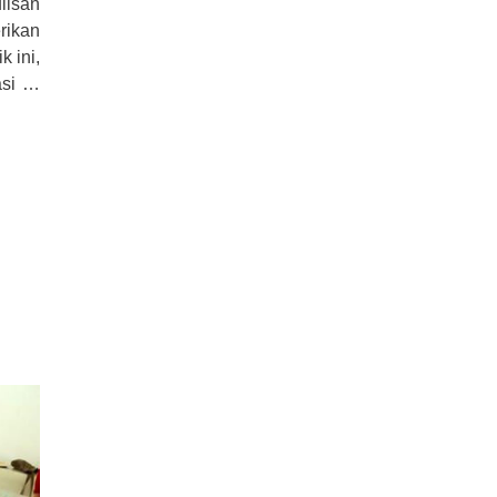
lisan
rikan
 ini,
asi …