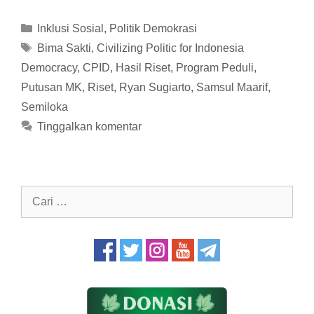
Kategori
Inklusi Sosial
,
Politik Demokrasi
Tag
Bima Sakti
,
Civilizing Politic for Indonesia
Democracy
,
CPID
,
Hasil Riset
,
Program Peduli
,
Putusan MK
,
Riset
,
Ryan Sugiarto
,
Samsul Maarif
,
Semiloka
Tinggalkan komentar
Cari
untuk: