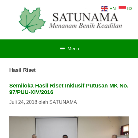
Langsung
EN
ID
ke
isi
Menu
Hasil Riset
Semiloka Hasil Riset Inklusif Putusan MK No.
97/PUU-XIV/2016
Juli 24, 2018
oleh
SATUNAMA