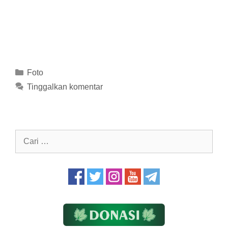
Kategori
Foto
Tinggalkan komentar
Cari
untuk: