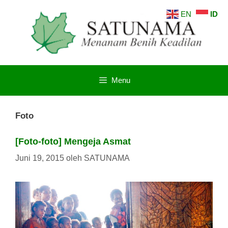
Langsung
EN
ID
ke
isi
Menu
Foto
[Foto-foto] Mengeja Asmat
Juni 19, 2015
oleh
SATUNAMA