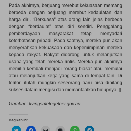
Pada akhirnya, berjuang merebut kekuasaan memang
berbeda dengan berjuang merebut kedaulatan dan
harga diri. “Berkuasa” atas orang lain jelas berbeda
dengan “berdaulat” atas diri sendiri. Penggalang
pemberdayaan masyarakat tetap menyadari
keterbatasan pribadi. Pada saatnya, mereka pun akan
menyerahkan kekuasaan dan kepemimpinan mereka
kepada rakyat. Rakyat didorong untuk melanjutkan
usaha yang telah mereka rintis. Mereka pun akhirnya
memilih kembali menjadi “orang biasa” atau memulai
atau melanjutkan kerja yang sama di tempat lain. Di
teritori itulah mungkin seseorang baru bisa dibilang
sukses dalam mengisi dan memanfaatkan hidupnya. []
Gambar :
livingsafetogether.gov.au
Bagikan ini:
K
K
K
K
K
K