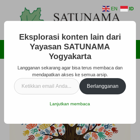
Langsung
EN
ID
ke
isi
Eksplorasi konten lain dari
Yayasan SATUNAMA
Menu
Yogyakarta
Langganan sekarang agar bisa terus membaca dan
mendapatkan akses ke semua arsip.
Ketikkan
Berlangganan
email
Anda...
Lanjutkan membaca