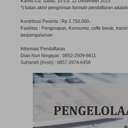
Kamis s.d. Sabtu, 10 s.d. 12 Desember 2015
*) batas akhir pengiriman formulir pendaftaran adal
Kontribusi Peserta : Rp 2.750.000,-
Fasilitas : Penginapan, Konsumsi, coffe break, train
berpengalaman
Informasi Pendaftaran
Dian Nuri Ningtyas : 0852-2509-6611
Suharsih (Arsih) : 0857-2974-6458