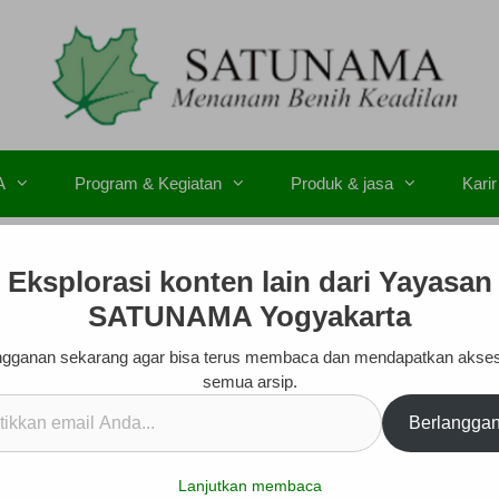
A
Program & Kegiatan
Produk & jasa
Karir
Eksplorasi konten lain dari Yayasan
SATUNAMA Yogyakarta
gganan sekarang agar bisa terus membaca dan mendapatkan akse
semua arsip.
kan
Berlangga
.
Lanjutkan membaca