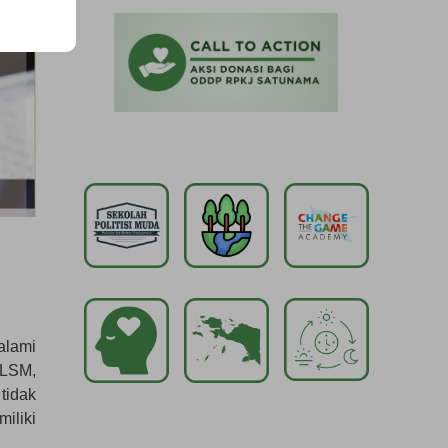
alami
(LSM,
tidak
iliki