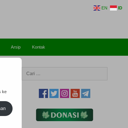
EN
ID
Arsip
Kontak
Cari
untuk:
s ke
nan