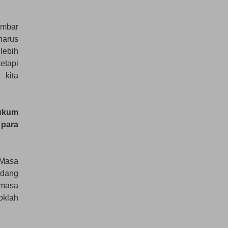
ambar
harus
lebih
etapi
 kita
hukum
 para
 Masa
edang
 masa
oklah