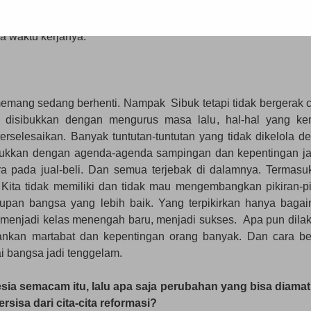
Indonesiaan kita ke depan, satunama.org, melakukan wawa
 Berikut petikan wawancara, Ryan Sugiarto, pegiat med
 waktu kerjanya.
memang sedang berhenti. Nampak Sibuk tetapi tidak bergerak c
 disibukkan dengan mengurus masa lalu, hal-hal yang ke
terselesaikan. Banyak tuntutan-tuntutan yang tidak dikelola d
isibukkan dengan agenda-agenda sampingan dan kepentingan j
 pada jual-beli. Dan semua terjebak di dalamnya. Termasuk
. Kita tidak memiliki dan tidak mau mengembangkan pikiran-pi
dupan bangsa yang lebih baik. Yang terpikirkan hanya baga
 menjadi kelas menengah baru, menjadi sukses. Apa pun dila
kan martabat dan kepentingan orang banyak. Dan cara ber
i bangsa jadi tenggelam.
sia semacam itu, lalu apa saja perubahan yang bisa diamat
sisa dari cita-cita reformasi?