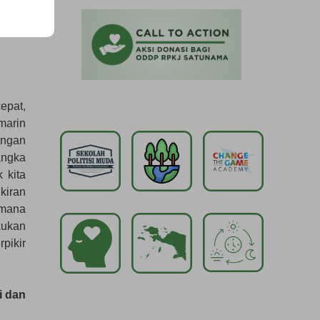
ncara
ia di
epat,
marin
engan
angka
 kita
kiran
imana
kukan
pikir
i dan