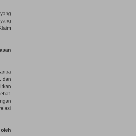
 yang
 yang
Klaim
gasan
tanpa
, dan
irkan
ehat.
ingan
relasi
 oleh