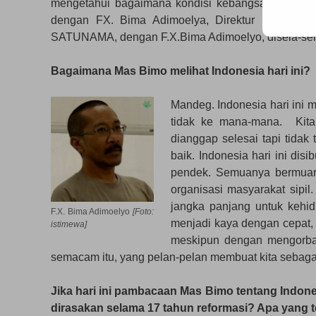
mengetahui bagaimana kondisi kebangsaan dan ke
dengan FX. Bima Adimoelya, Direktur SATUNAMA.
SATUNAMA, dengan F.X.Bima Adimoelyo, disela-sela
Bagaimana Mas Bimo melihat Indonesia hari ini?
Mandeg. Indonesia hari ini 
tidak ke mana-mana. Kita
dianggap selesai tapi tidak 
baik. Indonesia hari ini d
pendek. Semuanya bermuara
organisasi masyarakat sipil
jangka panjang untuk kehi
F.X. Bima Adimoelyo
[Foto:
menjadi kaya dengan cepat,
istimewa]
meskipun dengan mengorban
semacam itu, yang pelan-pelan membuat kita sebaga
Jika hari ini pambacaan Mas Bimo tentang Indone
dirasakan selama 17 tahun reformasi? Apa yang ter