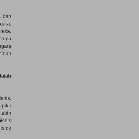
a dan
gara,
reka,
 sama
egara
hidup
dalah
snis.
pikir
lebih
isnis
nisme