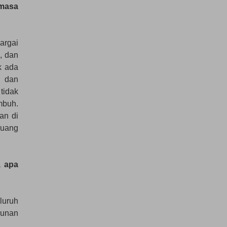
 masa
argai
, dan
k ada
n dan
tidak
mbuh.
an di
ruang
, apa
luruh
gunan