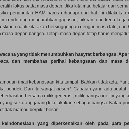
ralih fokus pada masa depan. Jika kita mau belajar dari semua
esiko pengadilan HAM harus dihadapi dan hal ini dilakukan 
ri cenderung mengarahkan gagasan, pikiran, dan kerja-kerja 
kipun nanti kita akan bersinggungan dengan masa lalu, dan 
n masa depan bangsa. Tetapi masa depan tetap harus menjadi 
oleh wacana yang tidak menumbuhkan hasyrat berbangsa. Apa
mbaca dan membahas perihal kebangsaan dan masa d
mampuan imaji kebangsaan kita tumpul. Bahkan tidak ada. Yan
a pendek. Dan itu sangat
absurd
. Capaian yang ada adalah 
keberhasilan bersama milik generasi, milik bangsa ini. Ini yang
ni yang sekarang jarang kita lakukan sebagai bangsa. Kalau pu
a tidak mampu berpikir besar.
eIndonesiaan yang diperkenalkan oleh pada para pen