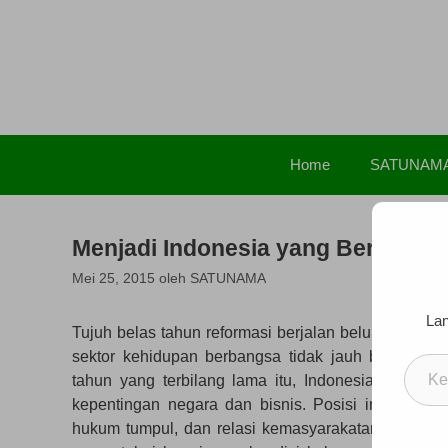
Langsung
ke
isi
Home
SATUNAM
Menjadi Indonesia yang Berkeadil
Mei 25, 2015
oleh
SATUNAMA
Lan
Tujuh belas tahun reformasi berjalan belum membe
sektor kehidupan berbangsa tidak jauh beranjak 
Ketik
tahun yang terbilang lama itu, Indonesia belum
email
kepentingan negara dan bisnis. Posisi ini memu
Anda..
hukum tumpul, dan relasi kemasyarakatan tergangg