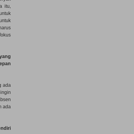
 itu,
untuk
untuk
harus
fokus
 yang
epan
g ada
ingin
 absen
n ada
diri