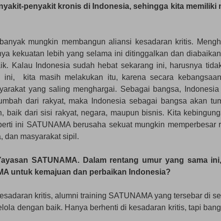
kit-penyakit kronis di Indonesia, sehingga kita memiliki
banyak mungkin membangun aliansi kesadaran kritis. Mengh
ya kekuatan lebih yang selama ini ditinggalkan dan diabaikan
ik. Kalau Indonesia sudah hebat sekarang ini, harusnya tida
ri ini, kita masih melakukan itu, karena secara kebangsaa
arakat yang saling menghargai. Sebagai bangsa, Indonesia 
u tumbah dari rakyat, maka Indonesia sebagai bangsa akan tu
 baik dari sisi rakyat, negara, maupun bisnis. Kita kebingung
eperti ini SATUNAMA berusaha sekuat mungkin memperbesar 
 dan masyarakat sipil.
Yayasan SATUNAMA. Dalam rentang umur yang sama ini
A untuk kemajuan dan perbaikan Indonesia?
adaran kritis, alumni training SATUNAMA yang tersebar di se
lola dengan baik. Hanya berhenti di kesadaran kritis, tapi ban