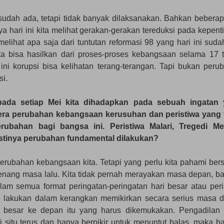
sudah ada, tetapi tidak banyak dilaksanakan. Bahkan beberap
ya hari ini kita melihat gerakan-gerakan tereduksi pada kepent
lihat apa saja dari tuntutan reformasi 98 yang hari ini sudah
a bisa hasilkan dari proses-proses kebangsaan selama 17 
ini korupsi bisa kelihatan terang-terangan. Tapi bukan peru
si.
pada setiap Mei kita dihadapkan pada sebuah ingatan
 era perubahan kebangsaan kerusuhan dan peristiwa yang 
ahan bagi bangsa ini. Peristiwa Malari, Tregedi Me
stinya perubahan fundamental dilakukan?
perubahan kebangsaan kita. Tetapi yang perlu kita pahami ber
genang masa lalu. Kita tidak pernah merayakan masa depan, b
m semua format peringatan-peringatan hari besar atau peri
 di lakukan dalam kerangkan memikirkan secara serius masa 
an besar ke depan itu yang harus dikemukakan. Pengadila
di situ terus dan hanya berpikir untuk menuntut balas, maka b