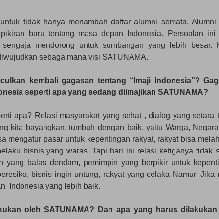
untuk tidak hanya menambah daftar alumni semata. Alumni
pikiran baru tentang masa depan Indonesia. Persoalan ini
sengaja mendorong untuk sumbangan yang lebih besar. 
arus diwujudkan sebagaimana visi SATUNAMA.
ulkan kembali gagasan tentang “Imaji Indonesia”? Ga
donesia seperti apa yang sedang diimajikan SATUNAMA?
erti apa? Relasi masyarakat yang sehat , dialog yang setara 
ang kita bayangkan, tumbuh dengan baik, yaitu Warga, Negara
sa mengatur pasar untuk kepentingan rakyat, rakyat bisa melah
aku bisnis yang waras. Tapi hari ini relasi ketiganya tidak s
n yang balas dendam, pemimpin yang berpikir untuk kepent
 beresiko, bisnis ingin untung, rakyat yang celaka Namun Jika 
n Indonesia yang lebih baik.
lakukan oleh SATUNAMA? Dan apa yang harus dilakukan