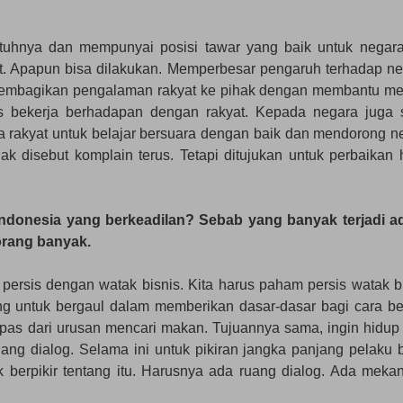
tuhnya dan mempunyai posisi tawar yang baik untuk negar
yat. Apapun bisa dilakukan. Memperbesar pengaruh terhadap ne
sa membagikan pengalaman rakyat ke pihak dengan membantu me
rus bekerja berhadapan dengan rakyat. Kepada negara juga
ma rakyat untuk belajar bersuara dengan baik dan mendorong n
dak disebut komplain terus. Tetapi ditujukan untuk perbaikan 
Indonesia yang berkeadilan? Sebab yang banyak terjadi a
orang banyak.
l persis dengan watak bisnis. Kita harus paham persis watak bi
uang untuk bergaul dalam memberikan dasar-dasar bagi cara ber
lepas dari urusan mencari makan. Tujuannya sama, ingin hidup 
ng dialog. Selama ini untuk pikiran jangka panjang pelaku b
berpikir tentang itu. Harusnya ada ruang dialog. Ada meka