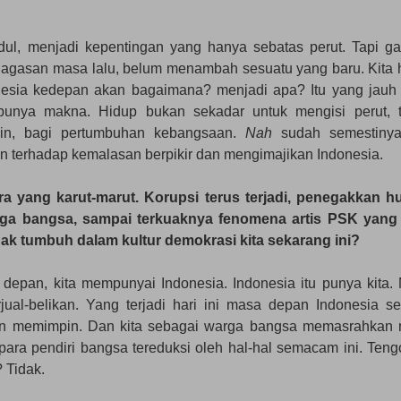
ul, menjadi kepentingan yang hanya sebatas perut. Tapi g
ri gagasan masa lalu, belum menambah sesuatu yang baru. Kita 
sia kedepan akan bagaimana? menjadi apa? Itu yang jauh 
 punya makna. Hidup bukan sekadar untuk mengisi perut, t
ain, bagi pertumbuhan kebangsaan.
Nah
sudah semestinya
n terhadap kemalasan berpikir dan mengimajikan Indonesia.
ara yang karut-marut. Korupsi terus terjadi, penegakkan 
rga bangsa, sampai terkuaknya fenomena artis PSK yang
ak tumbuh dalam kultur demokrasi kita sekarang ini?
epan, kita mempunyai Indonesia. Indonesia itu punya kita.
rjual-belikan. Yang terjadi hari ini masa depan Indonesia s
kan memimpin. Dan kita sebagai warga bangsa memasrahkan
ara pendiri bangsa tereduksi oleh hal-hal semacam ini. Teng
 Tidak.