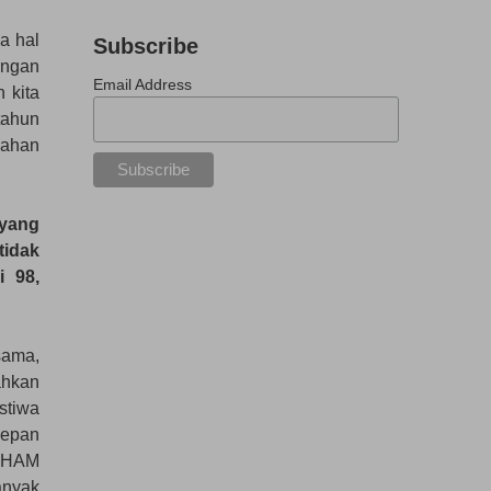
a hal
Subscribe
ingan
Email Address
 kita
tahun
bahan
 yang
tidak
i 98,
sama,
ahkan
stiwa
depan
n HAM
anyak