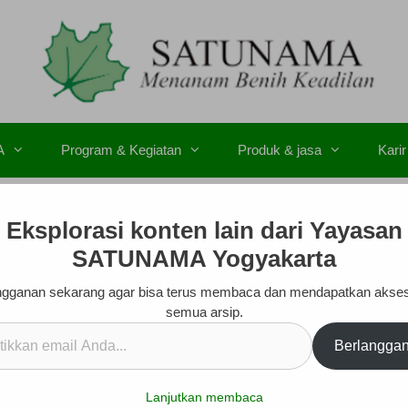
A
Program & Kegiatan
Produk & jasa
Karir
Eksplorasi konten lain dari Yayasan
15
SATUNAMA Yogyakarta
gganan sekarang agar bisa terus membaca dan mendapatkan akse
semua arsip.
kan
ATUNAMA periode 2015 yang bisa anda download melalui taut
Berlangga
.
Lanjutkan membaca
aan pelatihan di Balai Pelatihan SATUNAMA bisa menghubungi 