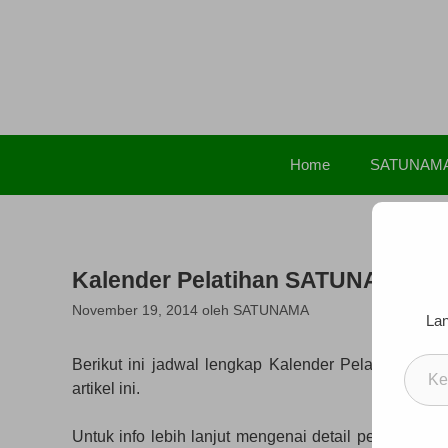
Langsung
ke
isi
Home
SATUNAM
Kalender Pelatihan SATUNAMA 20
November 19, 2014
oleh
SATUNAMA
Lan
Ketik
Berikut ini jadwal lengkap Kalender Pelatihan S
email
artikel ini.
Anda..
Untuk info lebih lanjut mengenai detail pelaksan