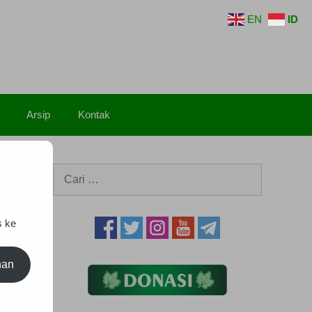
EN
ID
Arsip
Kontak
Cari
untuk:
s ke
an di
nan
email