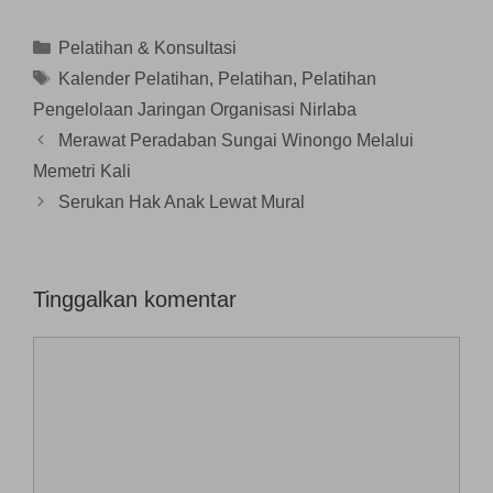
b
n
j
a
a
a
g
e
r
r
r
b
n
u
u
Kategori
Pelatihan & Konsultasi
u
a
d
)
)
)
r
e
Tag
Kalender Pelatihan
,
Pelatihan
,
Pelatihan
u
l
)
a
Pengelolaan Jaringan Organisasi Nirlaba
y
a
n
Merawat Peradaban Sungai Winongo Melalui
g
b
Memetri Kali
a
r
Serukan Hak Anak Lewat Mural
u
)
Tinggalkan komentar
Komentar