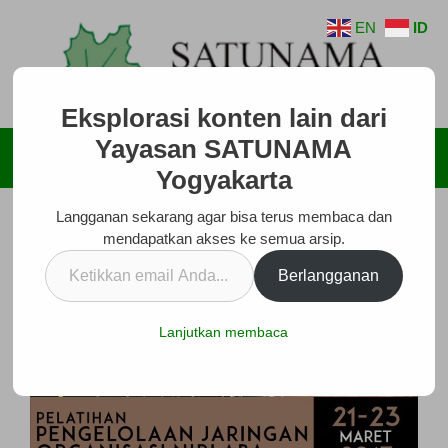
Langsung
EN
ID
ke
isi
Eksplorasi konten lain dari
Yayasan SATUNAMA
Menu
Yogyakarta
Langganan sekarang agar bisa terus membaca dan
mendapatkan akses ke semua arsip.
Ketikkan
Berlangganan
email
Anda...
Lanjutkan membaca